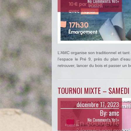
No Comments Yet»
Posted in
Non classé
L’AMC organise son traditionnel et tan
l’espace le Pré 9, près du plan d’ea
retrouver, lancer du bois et passer un
TOURNOI MIXTE – SAMEDI
décembre 17, 2023
By:
amc
No Comments Yet»
Posted in
News
,
Non classé
,
Tournois