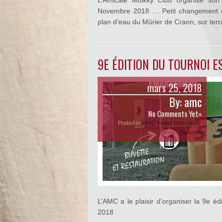
L’Amicale Molkky Club organise son 
Novembre 2018 … Petit changement cet
plan d’eau du Mûrier de Craon, sur ter
9E ÉDITION DU TOURNOI E
mars 25, 2018
By:
amc
No Comments Yet»
Posted in
AMC
,
News
,
Non classé
,
Tournois
L’AMC a le plaisir d’organiser la 9e é
2018