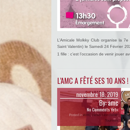
L’Amicale Molkky Club organise la 7e é
Saint Valentin) le Samedi 24 Février 202
1 fille : c’est l’occasion de venir jouer
L’AMC A FÊTÉ SES 10 ANS !
novembre 18, 2019
By:
amc
No Comments Yet»
Posted in
AMC
,
News
,
Non classé
,
Tournois