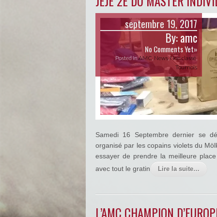
JÉJÉ 2E DU MASTER INDIV
septembre 19, 2017
By:
amc
No Comments Yet»
Posted in
AMC
,
News
,
Non classé
,
Tournois
Samedi 16 Septembre dernier se déro
organisé par les copains violets du Mö
essayer de prendre la meilleure place 
avec tout le gratin
Lire la suite…
L’AMC CHAMPION D’EUROPE 