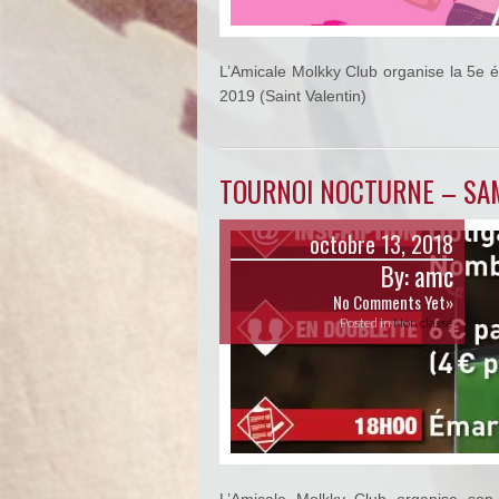
L’Amicale Molkky Club organise la 5e é
2019 (Saint Valentin)
TOURNOI NOCTURNE – SAM
octobre 13, 2018
By:
amc
No Comments Yet»
Posted in
Non classé