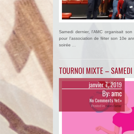
Samedi dernier, l’AMC organisait son t
pour l’association de fêter son 10e an
soirée …
TOURNOI MIXTE – SAMEDI 
janvier 7, 2019
By:
amc
No Comments Yet»
Posted in
Non classé