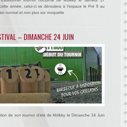
traditionnel tournoi nocturne de Mölkky le Samedi 17
te année, celui-ci se déroulera à l’espace le Pré 9 au
rain normal et non plus sur moquette
STIVAL – DIMANCHE 24 JUIN
dition de son tournoi d’été de Mölkky le Dimanche 24 Juin