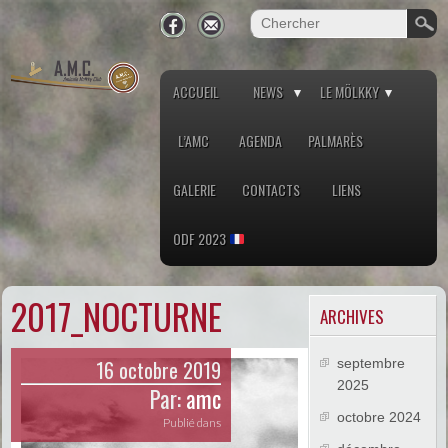
ACCUEIL
NEWS
LE MÖLKKY
L’AMC
AGENDA
PALMARÈS
GALERIE
CONTACTS
LIENS
ODF 2023
2017_NOCTURNE
ARCHIVES
16 octobre 2019
septembre
2025
Par:
amc
octobre 2024
Publié dans