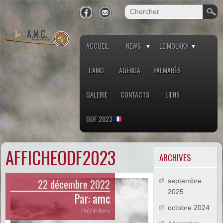
ACCUEIL
NEWS
LE MÖLKKY
L’AMC
AGENDA
PALMARÈS
GALERIE
CONTACTS
LIENS
ODF 2023
AFFICHEODF2023
ARCHIVES
22 décembre 2022
septembre
2025
Par:
amc
octobre 2024
Publié dans