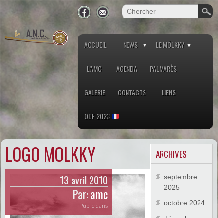
ACCUEIL
NEWS
LE MÖLKKY
L’AMC
AGENDA
PALMARÈS
GALERIE
CONTACTS
LIENS
ODF 2023
LOGO MOLKKY
ARCHIVES
13 avril 2010
septembre
2025
Par:
amc
octobre 2024
Publié dans