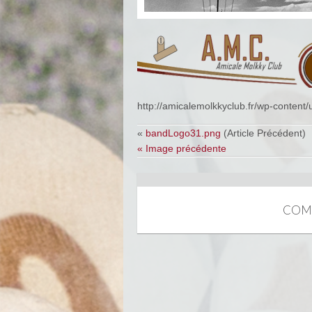
http://amicalemolkkyclub.fr/wp-conten
«
bandLogo31.png
(Article Précédent)
« Image précédente
COM