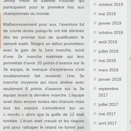
Jimmy Pinon et Etienne Foucher qui
octobre 2019
participaient pour la première fois aux
championnats du monde.
mai 2019
janvier 2019
Malheureusement pour eux, l’aventure fut
de courte durée puisqu’ils ont été éliminés
octobre 2018
dès les premier tour de qualification le
août 2018
samedi matin. Malgré un début prometteur
avec le gain de la 1ere manche, suivit
juillet 2018
d’une 2e manche maitrisée qui leur
mai 2018
permettait d’avoir 20 points d’avance sur la
3e équipe, le manque d’expérience s’est
mars 2018
soudainement fait ressentir. Une 3e
janvier 2018
manche moyenne qui nous amène avec
seulement 6 points d’avance sur la 3e
septembre
équipe avant la dernière manche. L’équipe
2017
avait donc encore toutes ses chances mais
juillet 2017
tout les espoirs s’envolèrent sur un
mai 2017
« mordu » alors que la quille de 12 était
tombée. L’écart était creusé et les risques
avril 2017
pris pour rattraper le retard ne furent pas