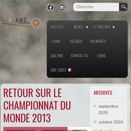
ACCUEIL
NEWS
LE MÖLKKY
L’AMC
AGENDA
PALMARÈS
GALERIE
CONTACTS
LIENS
ODF 2023
RETOUR SUR LE
ARCHIVES
CHAMPIONNAT DU
septembre
MONDE 2013
2025
octobre 2024