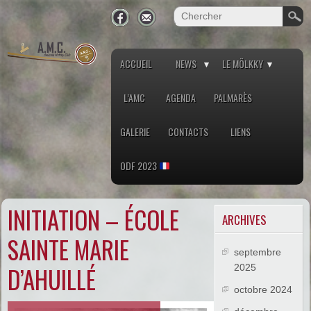
ACCUEIL
NEWS
LE MÖLKKY
L’AMC
AGENDA
PALMARÈS
GALERIE
CONTACTS
LIENS
ODF 2023
INITIATION – ÉCOLE
ARCHIVES
SAINTE MARIE
septembre
D’AHUILLÉ
2025
octobre 2024