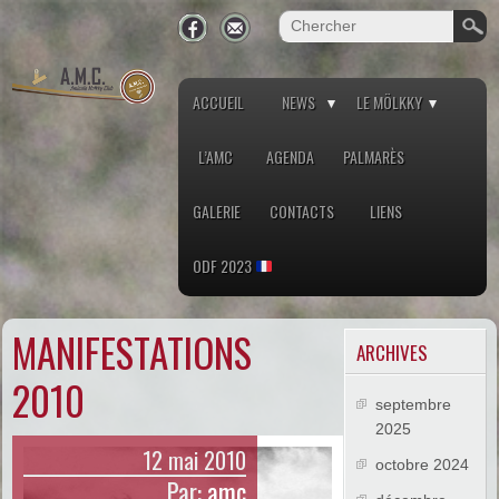
ACCUEIL
NEWS
LE MÖLKKY
L’AMC
AGENDA
PALMARÈS
GALERIE
CONTACTS
LIENS
ODF 2023
MANIFESTATIONS
ARCHIVES
2010
septembre
2025
12 mai 2010
octobre 2024
Par:
amc