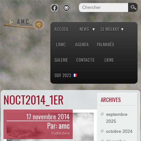
ACCUEIL
NEWS
LE MÖLKKY
L’AMC
AGENDA
PALMARÈS
GALERIE
CONTACTS
LIENS
ODF 2023
NOCT2014_1ER
ARCHIVES
17 novembre 2014
septembre
2025
Par:
amc
octobre 2024
Publié dans