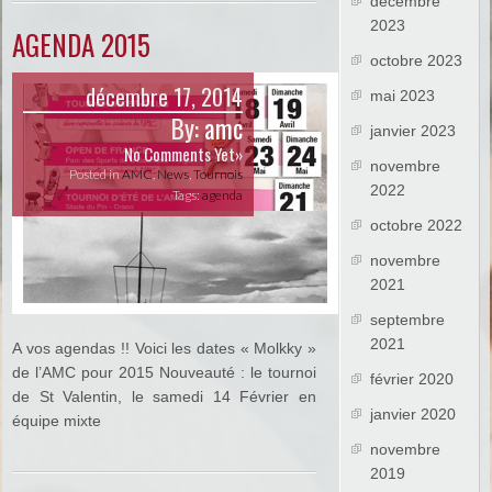
décembre
2023
AGENDA 2015
octobre 2023
décembre 17, 2014
mai 2023
By:
amc
janvier 2023
No Comments Yet»
novembre
Posted in
AMC
,
News
,
Tournois
2022
Tags:
agenda
octobre 2022
novembre
2021
septembre
2021
A vos agendas !! Voici les dates « Molkky »
de l’AMC pour 2015 Nouveauté : le tournoi
février 2020
de St Valentin, le samedi 14 Février en
janvier 2020
équipe mixte
novembre
2019