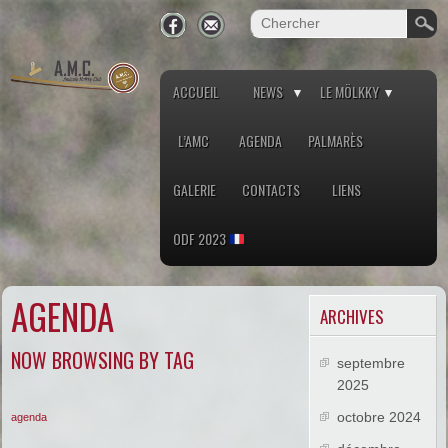
ACCUEIL
NEWS
LE MÖLKKY
L’AMC
AGENDA
PALMARÈS
GALERIE
CONTACTS
LIENS
ODF 2023
AGENDA
ARCHIVES
NOW BROWSING BY TAG
septembre
2025
octobre 2024
agenda