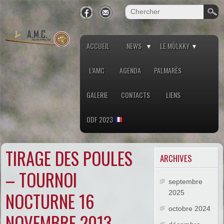
ACCUEIL
NEWS
LE MÖLKKY
L’AMC
AGENDA
PALMARÈS
GALERIE
CONTACTS
LIENS
ODF 2023
TIRAGE DES POULES
ARCHIVES
– TOURNOI
septembre
NOCTURNE 16
2025
octobre 2024
NOVEMBRE 2013