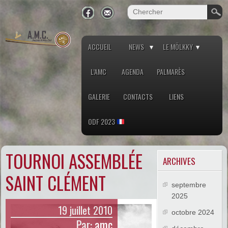
ACCUEIL
NEWS
LE MÖLKKY
L’AMC
AGENDA
PALMARÈS
GALERIE
CONTACTS
LIENS
ODF 2023
TOURNOI ASSEMBLÉE
ARCHIVES
SAINT CLÉMENT
septembre
2025
19 juillet 2010
octobre 2024
Par:
amc