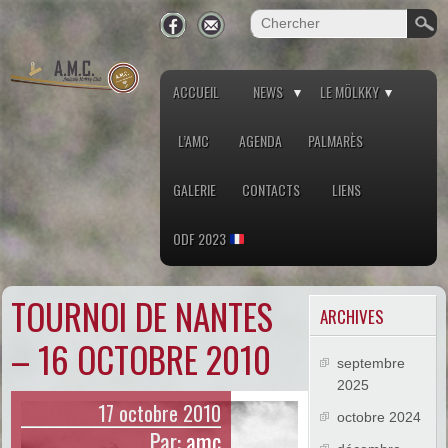
ACCUEIL
NEWS
LE MÖLKKY
L’AMC
AGENDA
PALMARÈS
GALERIE
CONTACTS
LIENS
ODF 2023
TOURNOI DE NANTES
ARCHIVES
– 16 OCTOBRE 2010
septembre
2025
17 octobre 2010
octobre 2024
Par:
amc