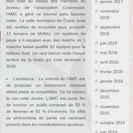
bien rodé au niveau des membres du
janvier 2017
bureau de l’association Craonnaise,
novembre
l’AMC a géré ce tournoi sans fausses
2016
notes. La salle omnisport de Craon avait
été revêtue de moquette pour accueillir
septembre
12 terrains de Mölkky .Un système de
2016
poule à 6 équipes avec des matchs en 1
juin 2016
manche faisait qualifié 32 équipes pour le
mai 2016
tableau final. Un seul bémol reste l’heure
tardive de la finale qui s’est terminée à
avril 2016
3h30.
février 2016
L’ambiance : La volonté de l’AMC est
janvier 2016
de proposer un événement convivial
décembre
alliant plaisir et compétition. Ce fut encore
2015
le cas cette année. L’AMC est aussi fier
de toucher un public composé de 50 %
novembre
de femmes et 50 % d’hommes. En effet
2015
ce phénomène de parité est rarement
octobre 2015
présent dans les manifestations sportives.
juin 2015