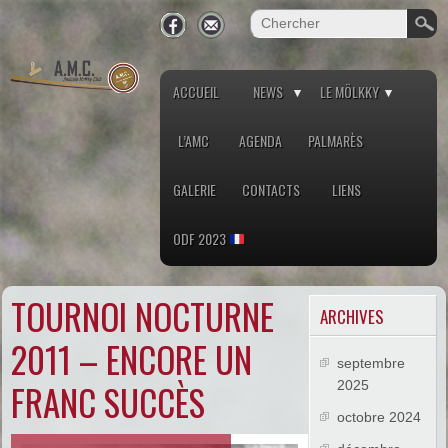
ACCUEIL
NEWS
LE MÖLKKY
L’AMC
AGENDA
PALMARÈS
GALERIE
CONTACTS
LIENS
ODF 2023
TOURNOI NOCTURNE
ARCHIVES
2011 – ENCORE UN
septembre
FRANC SUCCÈS
2025
octobre 2024