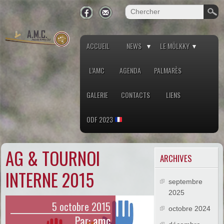
ACCUEIL
NEWS
LE MÖLKKY
L’AMC
AGENDA
PALMARÈS
GALERIE
CONTACTS
LIENS
ODF 2023
AG & TOURNOI
ARCHIVES
INTERNE 2015
septembre
2025
5 octobre 2015
octobre 2024
Par:
amc