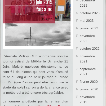
23 juin 2015
décembre
2023
Par:
amc
octobre 2023
Publié dans
AMC
,
Bilans
,
News
,
Tournois
mai 2023
janvier 2023
novembre
2022
octobre 2022
L’Amicale Molkky Club a organisé son 6e
novembre
tournoi estival de Mölkky le Dimanche 21
2021
Juin. Malgré quelques désistements, ce
septembre
sont 61 doublettes qui sont venu s’amusé
2021
toute au long d’une belle journée au stade
février 2020
du Pin (que l’on va peut être renommé le
stade du soleil car on a de la chance avec
janvier 2020
la météo qui a été encore très agréable).
novembre
La journée a débuté par la remise d’un
2019