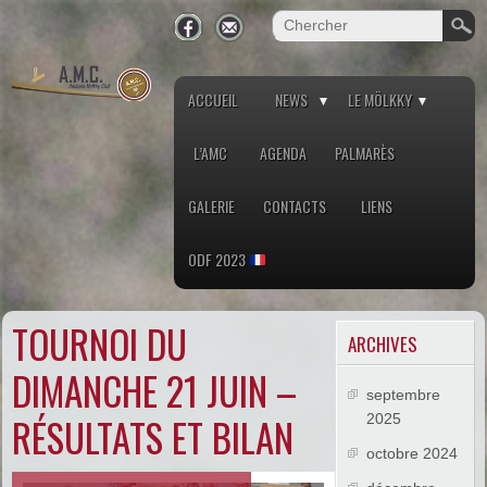
ACCUEIL
NEWS
LE MÖLKKY
L’AMC
AGENDA
PALMARÈS
GALERIE
CONTACTS
LIENS
ODF 2023
TOURNOI DU
ARCHIVES
DIMANCHE 21 JUIN –
septembre
RÉSULTATS ET BILAN
2025
octobre 2024