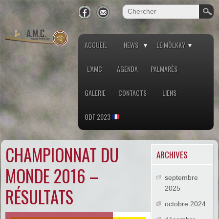
ACCUEIL
NEWS
LE MÖLKKY
L’AMC
AGENDA
PALMARÈS
GALERIE
CONTACTS
LIENS
ODF 2023
CHAMPIONNAT DU
ARCHIVES
MONDE 2016 –
septembre
RÉSULTATS
2025
octobre 2024