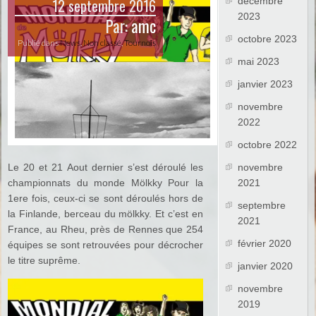
12 septembre 2016
décembre
2023
Par:
amc
octobre 2023
Publié dans
News
,
Non classé
,
Tournois
mai 2023
janvier 2023
novembre
2022
octobre 2022
Le 20 et 21 Aout dernier s’est déroulé les
novembre
championnats du monde Mölkky Pour la
2021
1ere fois, ceux-ci se sont déroulés hors de
septembre
la Finlande, berceau du mölkky. Et c’est en
2021
France, au Rheu, près de Rennes que 254
février 2020
équipes se sont retrouvées pour décrocher
le titre suprême.
janvier 2020
novembre
2019