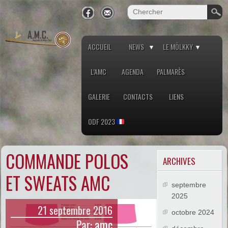
ACCUEIL
NEWS
LE MÖLKKY
L’AMC
AGENDA
PALMARÈS
GALERIE
CONTACTS
LIENS
ODF 2023
COMMANDE POLOS
ARCHIVES
ET SWEATS AMC
septembre
2025
21 septembre 2016
octobre 2024
Par:
amc