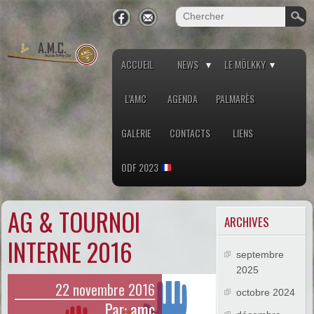
ACCUEIL
NEWS
LE MÖLKKY
L’AMC
AGENDA
PALMARÈS
GALERIE
CONTACTS
LIENS
ODF 2023
AG & TOURNOI
ARCHIVES
INTERNE 2016
septembre
2025
22 novembre 2016
octobre 2024
Par:
amc