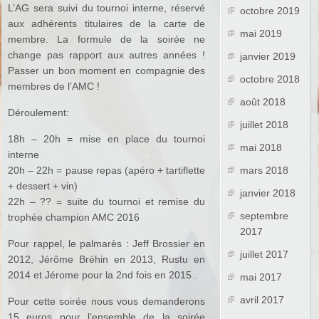
L’AG sera suivi du tournoi interne, réservé
octobre 2019
aux adhérents titulaires de la carte de
mai 2019
membre. La formule de la soirée ne
change pas rapport aux autres années !
janvier 2019
Passer un bon moment en compagnie des
octobre 2018
membres de l’AMC !
août 2018
Déroulement:
juillet 2018
18h – 20h = mise en place du tournoi
mai 2018
interne
20h – 22h = pause repas (apéro + tartiflette
mars 2018
+ dessert + vin)
janvier 2018
22h – ?? = suite du tournoi et remise du
septembre
trophée champion AMC 2016
2017
Pour rappel, le palmarès : Jeff Brossier en
juillet 2017
2012, Jérôme Bréhin en 2013, Rustu en
2014 et Jérome pour la 2nd fois en 2015 .
mai 2017
avril 2017
Pour cette soirée nous vous demanderons
15 euros pour l’ensemble de la soirée