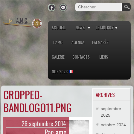
ACCUEIL
NEWS
LE MÖLKKY
L’AMC
AGENDA
PALMARÈS
GALERIE
CONTACTS
LIENS
ODF 2023
CROPPED-
ARCHIVES
BANDLOGO11.PNG
septembre
2025
26 septembre 2014
octobre 2024
Par:
amc