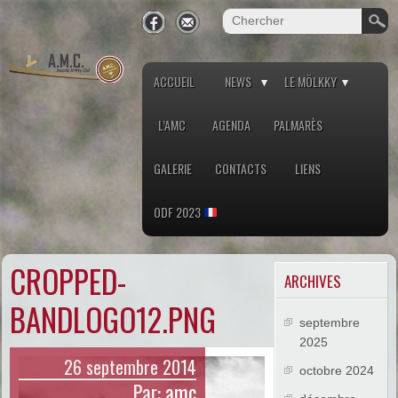
ACCUEIL
NEWS
LE MÖLKKY
L’AMC
AGENDA
PALMARÈS
GALERIE
CONTACTS
LIENS
ODF 2023
CROPPED-
ARCHIVES
BANDLOGO12.PNG
septembre
2025
26 septembre 2014
octobre 2024
Par:
amc