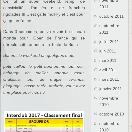
novembre
Ce fut un super weekend, rempli de
2011
convivialité, d’amitiés et de franches
rigolades !!! C’est ça le mölkky et c’est pour
octobre 2011
ça qu’on l’aime !
septembre
Dans 3 semaines, on va revoir tt ce beau
2011
monde pour l’Open de France qui se
juillet 2011
déroule cette année à La Teste de Buch
juin 2011
Bonus : le weekend en quelques mots :
mai 2011
petit caillou, le petit bonhomme tout noir,
avril 2011
échange de maillot, attaque rustu,
chalalala, tour de magie, véranda,
mars 2011
plaquage, casse ratée, ambrée, vous avez
janvier 2011
une place pour nous ?
novembre
2010
octobre 2010
septembre
2010