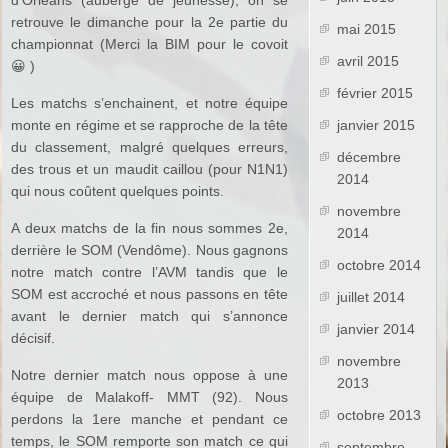
d’Orléans (auberge de jeunesse), on se
retrouve le dimanche pour la 2e partie du
mai 2015
championnat (Merci la BIM pour le covoit
avril 2015
😀 )
février 2015
Les matchs s’enchainent, et notre équipe
janvier 2015
monte en régime et se rapproche de la tête
du classement, malgré quelques erreurs,
décembre
des trous et un maudit caillou (pour N1N1)
2014
qui nous coûtent quelques points.
novembre
A deux matchs de la fin nous sommes 2e,
2014
derrière le SOM (Vendôme). Nous gagnons
octobre 2014
notre match contre l’AVM tandis que le
SOM est accroché et nous passons en tête
juillet 2014
avant le dernier match qui s’annonce
janvier 2014
décisif.
novembre
Notre dernier match nous oppose à une
2013
équipe de Malakoff- MMT (92). Nous
octobre 2013
perdons la 1ere manche et pendant ce
temps, le SOM remporte son match ce qui
septembre