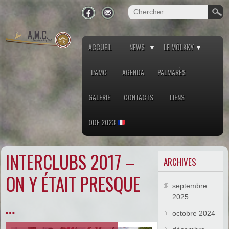
ACCUEIL
NEWS
LE MÖLKKY
L’AMC
AGENDA
PALMARÈS
GALERIE
CONTACTS
LIENS
ODF 2023
INTERCLUBS 2017 –
ARCHIVES
ON Y ÉTAIT PRESQUE
septembre
…
2025
octobre 2024