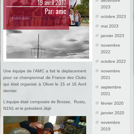
19 avril 2017
décembre
2023
Par:
amc
octobre 2023
Publié dans
AMC
,
News
,
Non classé
,
Tournois
mai 2023
janvier 2023
novembre
2022
octobre 2022
Une équipe de l’AMC a fait le déplacement
novembre
pour ce championnat de France des Clubs
2021
qui était organisé à Olivet le 15 et 16 Avril
septembre
dernier.
2021
L’équipe était composée de Brosse, Rustu,
février 2020
N1N1 et le président Jéjé
janvier 2020
novembre
2019