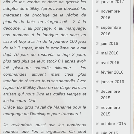
janvier 2017
afin de les vendre et donc de grossir les
adeptes du mölkky. Après avoir dévalisé les
novembre
magasins de bricolage de la région de
2016
piquets de bois, on s’organisait : 2 à la
septembre
découpe, 3 au ponçage, 4 au marquage,
2016
nos mamans à la fabrique des sacs en
tissu et hop à la fin de la journée 100 jeux
juin 2016
de fait !! super, mais le problème on avait
mai 2016
déjà 70 jeux de réservés et hop 2 jours
plus tard plus de jeux stock 0 ! après avoir
avril 2016
fait plusieurs samedis dilemme : les
février 2016
commandes affluent mais c’est plus
tenable de réserver tous ses samedis. Avec
janvier 2016
l’appui de Mölkky Asso on se dirige vers un
décembre
artisan qui nous livre les quilles vierges et
2015
les lanceurs. Ouf
Grâce aux gros travail de Marianne pour le
novembre
marquage de Dominique pour transport !
2015
octobre 2015
Je reviendrais aussi sur les nombreux
tournois que l’on a organisés. On peut
juin 2015