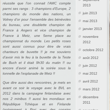
réussite que l’on connait l’AMC compte
2013
parmi ses rangs : 3 champions d’Europe, 2
juin 2013
champions du monde des nations, un
Volney d’or pour l’ensemble des bénévoles
mai 2013
du bureau, une doublette champion de
janvier 2013
France à Angers et vice champion de
France à Metz, une 5eme place au
novembre
championnat du monde. Les petits roses
2012
sont aussi connus pour être de vrais
octobre 2012
chanteurs de buvette !! je me souviens
d’avoir mis le feu à la buvette de la Teste
août 2012
de Buch et il était 9h30 du matin !! ou
juin 2012
encore d’avoir animé la soirée sous la
tonnelle de l’esplanade de Metz !!
mai 2012
avril 2012
Que dire aussi des rencontres, je mets en
avant ce soir le voyage avec le BVL en
mars 2012
2012 dans la campagne finlandaise avec
décembre
nos 2 minibus !! aussi les mondiaux en
2011
République Tchèque et en Finlande
(notamment à Pori avec des copains