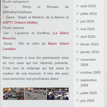
Poule vainqueurs
août 2010
-1er : Richy et Romain du
@MolkkyClubAnjou
juillet 2010
– 2eme : Stéph et Médéric de la Bamm et
juin 2010
ASPTT Orléans Mölkky
Poule vaincue
mai 2010
-1er : Laurence et Geoffroy (
Le Bâton
avril 2010
Mouche
)
-2eme : Oliv et John du
Baton Volant
février 2010
Lavallois
janvier 2010
Merci encore à tous les participants asso
novembre
ou non asso qui ont répondu présents.
2009
C’est tout ce mélange qui fait aussi la
octobre 2009
couleur de nos tournois. A très vite pour
vous annoncer nos prochaines dates
septembre
2009
juillet 2009
juin 2009