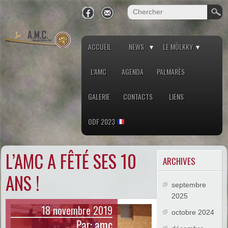
ACCUEIL
NEWS
LE MÖLKKY
L’AMC
AGENDA
PALMARÈS
GALERIE
CONTACTS
LIENS
ODF 2023
L’AMC A FÊTÉ SES 10
ARCHIVES
ANS !
septembre
2025
18 novembre 2019
octobre 2024
Par:
amc