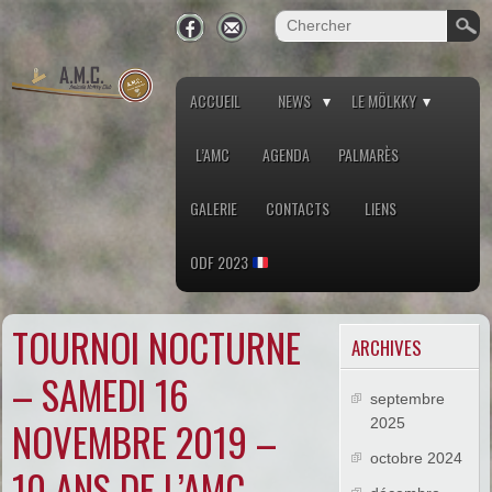
ACCUEIL
NEWS
LE MÖLKKY
L’AMC
AGENDA
PALMARÈS
GALERIE
CONTACTS
LIENS
ODF 2023
TOURNOI NOCTURNE
ARCHIVES
– SAMEDI 16
septembre
NOVEMBRE 2019 –
2025
octobre 2024
10 ANS DE L’AMC