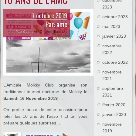
décembre
2023
7 octobre 2019
octobre 2023
Par:
amc
mai 2023
Publié dans
AMC
,
News
,
Tournois
janvier 2023
novembre
2022
octobre 2022
novembre
2021
L’Amicale Molkky Club organise son
septembre
traditionnel tournoi nocturne de Mölkky le
2021
Samedi 16 Novembre 2019
…
février 2020
On profite aussi de cette occasion pour
janvier 2020
fêter les 10 ans de l’asso ! Et on vous
prépare quelques surprises …
novembre
2019