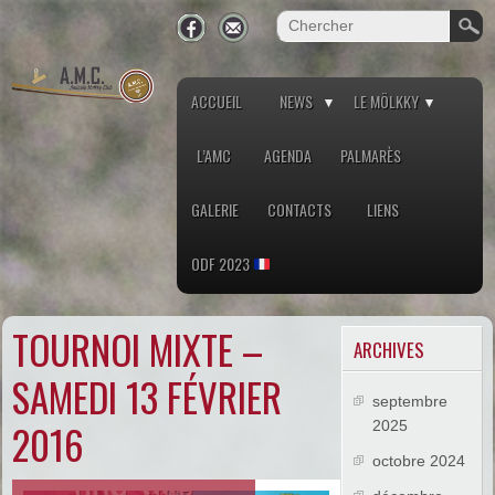
ACCUEIL
NEWS
LE MÖLKKY
L’AMC
AGENDA
PALMARÈS
GALERIE
CONTACTS
LIENS
ODF 2023
TOURNOI MIXTE –
ARCHIVES
SAMEDI 13 FÉVRIER
septembre
2016
2025
octobre 2024