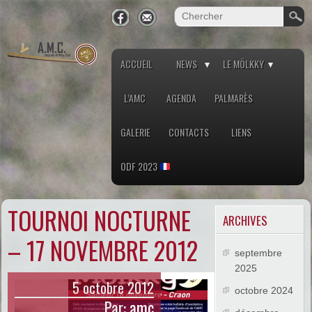
ACCUEIL
NEWS
LE MÖLKKY
L’AMC
AGENDA
PALMARÈS
GALERIE
CONTACTS
LIENS
ODF 2023
TOURNOI NOCTURNE
ARCHIVES
– 17 NOVEMBRE 2012
septembre
2025
5 octobre 2012
octobre 2024
Par:
amc