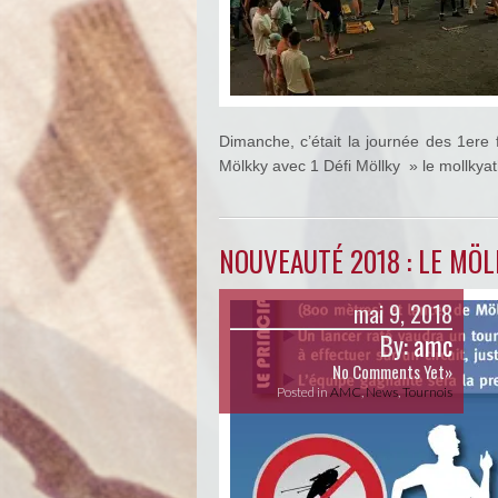
Dimanche, c’était la journée des 1ere 
Mölkky avec 1 Défi Möllky » le mollkyat
NOUVEAUTÉ 2018 : LE MÖ
mai 9, 2018
By:
amc
No Comments Yet»
Posted in
AMC
,
News
,
Tournois