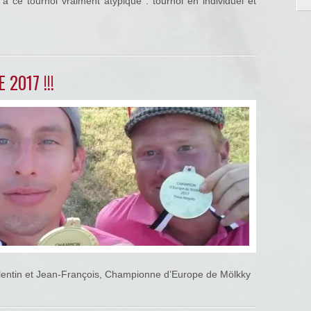
à ce tournoi vraiment atypique : tournoi en individuel et
2017 !!!
lentin et Jean-François, Championne d’Europe de Mölkky