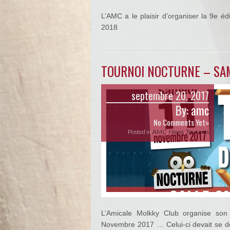
L’AMC a le plaisir d’organiser la 9e é
2018
TOURNOI NOCTURNE – SAM
septembre 20, 2017
By:
amc
No Comments Yet»
Posted in
AMC
,
News
,
Tournois
L’Amicale Molkky Club organise son 
Novembre 2017 … Celui-ci devait se dér