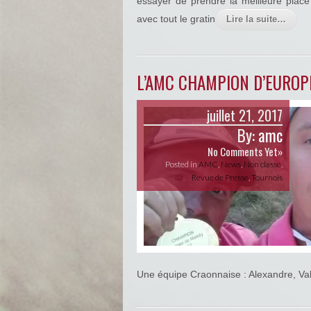
essayer de prendre la meilleure place 
avec tout le gratin
Lire la suite…
L’AMC CHAMPION D’EUROPE 
juillet 21, 2017
By:
amc
No Comments Yet»
Posted in
AMC
,
News
,
Non classé
,
Revue de Presse
,
Tournois
Une équipe Craonnaise : Alexandre, Va