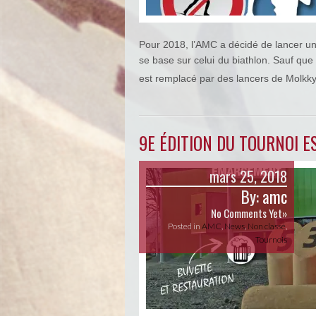
Pour 2018, l’AMC a décidé de lancer un
se base sur celui du biathlon. Sauf que 
est remplacé par des lancers de Molkky
9E ÉDITION DU TOURNOI E
mars 25, 2018
By:
amc
No Comments Yet»
Posted in
AMC
,
News
,
Non classé
,
Tournois