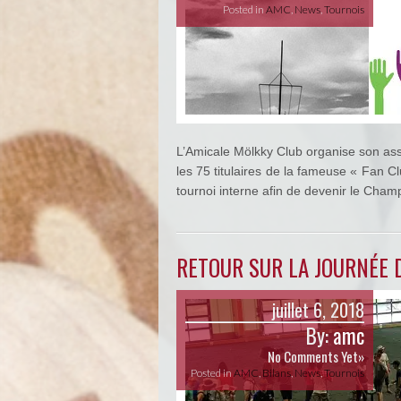
Posted in
AMC
,
News
,
Tournois
L’Amicale Mölkky Club organise son ass
les 75 titulaires de la fameuse « Fan Cl
tournoi interne afin de devenir le Cham
RETOUR SUR LA JOURNÉE D
juillet 6, 2018
By:
amc
No Comments Yet»
Posted in
AMC
,
Bilans
,
News
,
Tournois