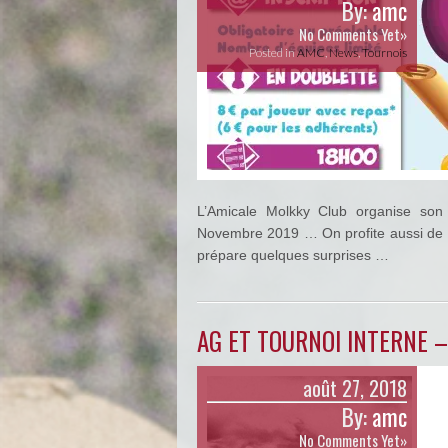
By:
amc
No Comments Yet»
Posted in
AMC
,
News
,
Tournois
L’Amicale Molkky Club organise son 
Novembre 2019 … On profite aussi de ce
prépare quelques surprises …
AG ET TOURNOI INTERNE 
août 27, 2018
By:
amc
No Comments Yet»