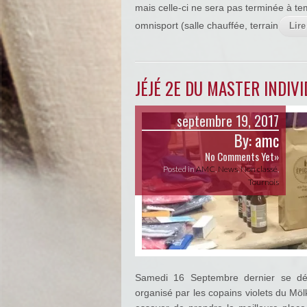
mais celle-ci ne sera pas terminée à te
omnisport (salle chauffée, terrain
Lire
JÉJÉ 2E DU MASTER INDIV
septembre 19, 2017
By:
amc
No Comments Yet»
Posted in
AMC
,
News
,
Non classé
,
Tournois
Samedi 16 Septembre dernier se déro
organisé par les copains violets du Mö